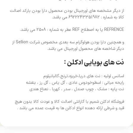
از دیگر مشخصه های اورجینال بودن محصول دارا بودن بارکد اصالت
کالا به شماره : 6922243351982 می باشد.
REFRENCE یا به اصطلاح REF عطر به شماره : 2508 می باشد.
و همچنین دارا بودن هولوگرام سه بعدی مخصوص شرکت Sellion از
دیگر شاخصه های محصول اورجینال می باشد.
نت های بویایی ادکلن :
اسانس اولیه : نت های دریا،خربزه،ترنج،گالبانیئوم
رایحه میانی : اسطوخودوس عادی ، گل یاس ، گل رز ، بنفشه
نت پایه : مشک ، چوب صندل ، سدر ، کهربا ، نعناع هندی
فروشگاه ادکلن شمیم با گارانتی اصالت کالا و عودت کالا بدون هیچ
قید و شرطی ارائه دهنده انواع ادکلن ها به قیمت عمده می باشد .