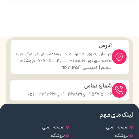
آدرس
خراسان رضوی، مشهد، میدان هفده شهریور، مرکز خرید
هفده شهریور، طبقه 1+، لاین 2، پلاک 525، فروشگاه
شمیم | کدپستی 9167912541
شماره تماس
09154715336 و 09011968829 و 33393662-051
لینک های مهم
صفحه اصلی
صفحه اصلی
فروشگاه
فروشگاه