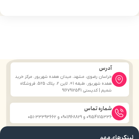
آدرس
خراسان رضوی، مشهد، میدان هفده شهریور، مرکز خرید
هفده شهریور، طبقه 1+، لاین 2، پلاک 525، فروشگاه
شمیم | کدپستی 9167912541
شماره تماس
09154715336 و 09011968829 و 33393662-051
لینک های مهم