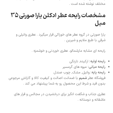
مختلف نوشته شده است .
مشخصات رایحه عطر ادکلن یارا صورتی 35
میل
یارا صورتی در گروه عطر های خوراکی قرار میگیرد . عطری وانیلی و
شرقی با طبع ملایم و شیرین .
رایحه ای مشابه مارشمالو، عطری خوردنی و خوشمزه .
رایحه اولیه:
ارکیده٬ نارنگی
رایحه میانی:
میوه های گرمسیر
رایحه پایه:
وانیل٬ مشک٬ چوب صندل
فروشگاه عطر
شمیم
با ضمانت اصالت و کیفیت کالا و گارانتی مرجوعی
بدون قید و شرط این محصول رو به شما پیشنهاد می کند .
عطری جذاب و شگفت انگیز برای درخشیدن در مجالس و قرار های
عاشقانه و دوستانه .