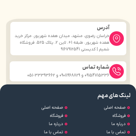
آدرس
خراسان رضوی، مشهد، میدان هفده شهریور، مرکز خرید
هفده شهریور، طبقه 1+، لاین 2، پلاک 525، فروشگاه
شمیم | کدپستی 9167912541
شماره تماس
09154715336 و 09011968829 و 33393662-051
لینک های مهم
صفحه اصلی
صفحه اصلی
فروشگاه
فروشگاه
درباره ما
درباره ما
تماس با ما
تماس با ما