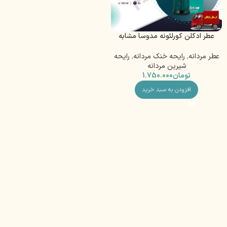
عطر ادکلن کورلئونه مدوسا مشابه
ورساچ اروس | Corleone Medusa
عطر مردانه
,
رایحه خنک مردانه
,
رایحه
شیرین مردانه
تومان
1.750.000
افزودن به سبد خرید